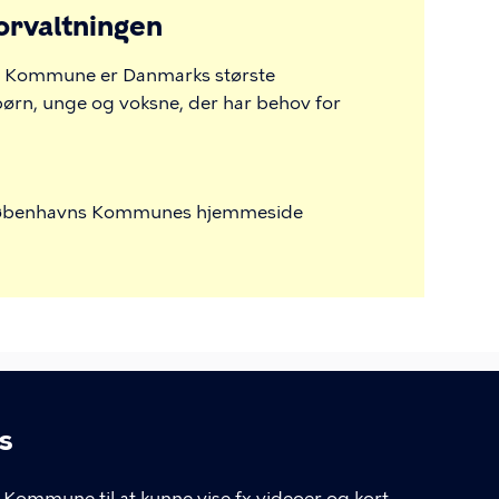
orvaltningen
ns Kommune er Danmarks største
f børn, unge og voksne, der har behov for
 Københavns Kommunes hjemmeside
s
Kommune til at kunne vise fx videoer og kort