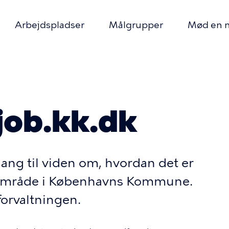
Arbejdspladser
Målgrupper
Mød en 
on
mme
job.kk.dk
gang til viden om, hvordan det er
e område i Københavns Kommune.
forvaltningen.