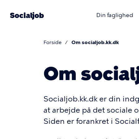
Gå
til
Socialjob
Din faglighed
hovedindhold
Primær
navigati
Forside
Om socialjob.kk.dk
Brødkru
Om social
Socialjob.kk.dk er din ind
at arbejde på det social
Siden er forankret i Social